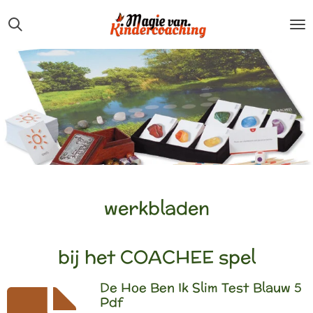
Ga
direct
naar
de
hoofdinhoud
werkbladen
bij het COACHEE spel
De Hoe Ben Ik Slim Test Blauw 5
Pdf