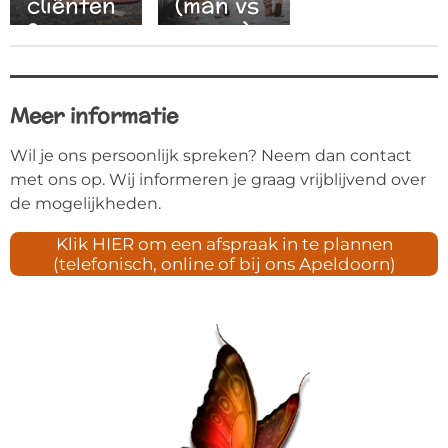
cliënten
(man vs
?
vrouw)
Meer informatie
Wil je ons persoonlijk spreken? Neem dan contact
met ons op. Wij informeren je graag vrijblijvend over
de mogelijkheden.
Klik HIER om een afspraak in te plannen
(telefonisch, online of bij ons Apeldoorn)