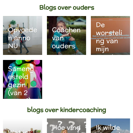
Blogs over ouders
De
Opvoede
Coachen
worsteli
n anno
van
ng van
NU
ouders
mijn
moeders
chap
Sameng
esteld
gezin
(van 2
naar 1)
blogs over kindercoaching
Hoe vind
Ik wilde
Wat is