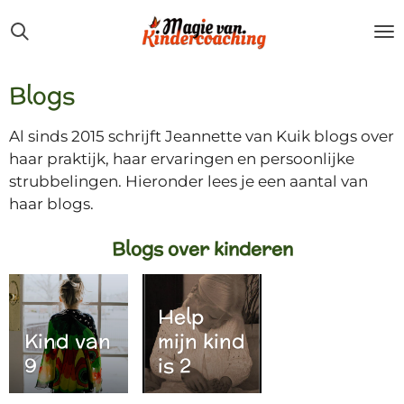
Ga
direct
naar
de
Blogs
hoofdinhoud
Al sinds 2015 schrijft Jeannette van Kuik blogs over
haar praktijk, haar ervaringen en persoonlijke
strubbelingen. Hieronder lees je een aantal van
haar blogs.
Blogs over kinderen
Help
Kind van
mijn kind
9
is 2