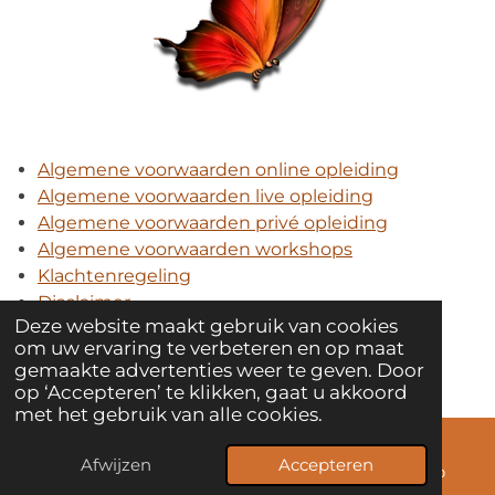
Algemene voorwaarden online opleiding
Algemene voorwaarden live opleiding
Algemene voorwaarden privé opleiding
Algemene voorwaarden workshops
Klachtenregeling
Disclaimer
Deze website maakt gebruik van cookies
Privacy Policy
om uw ervaring te verbeteren en op maat
Bedrijfsinformatie
gemaakte advertenties weer te geven. Door
© 2008 Magie van Kindercoaching
op ‘Accepteren’ te klikken, gaat u akkoord
met het gebruik van alle cookies.
Afwijzen
Accepteren
E-mailadres
Telefoonnummer
WhatsApp