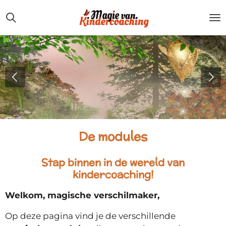
Ga
direct
naar
de
hoofdinhoud
De modules
Stap binnen in de wereld van
kindercoaching!
Welkom, magische verschilmaker,
Op deze pagina vind je de verschillende