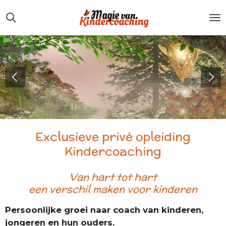
Ga
direct
naar
de
hoofdinhoud
Exclusieve privé opleiding
Kindercoaching
Van hart tot hart
een verschil maken voor kinderen
Persoonlijke groei naar coach van kinderen,
jongeren en hun ouders.