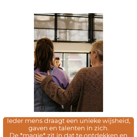
Ieder mens draagt een unieke wijsheid,
gaven en talenten in zich.
De *magie* zit in dat te ontdekken en