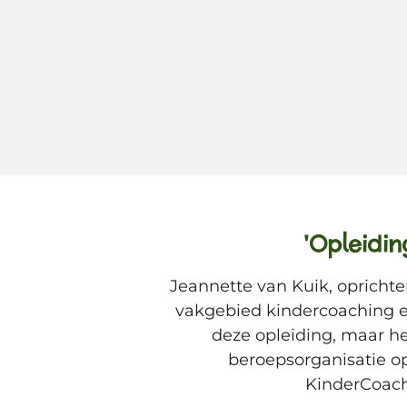
'Opleidin
Jeannette van Kuik, oprichte
vakgebied kindercoaching en
deze opleiding, maar h
beroepsorganisatie op
KinderCoach