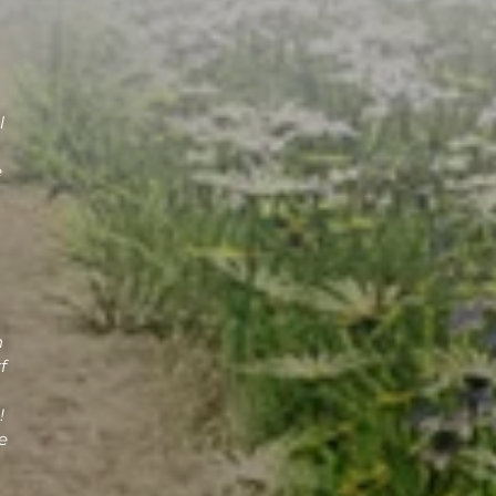
l
e
n
f
!
e
n