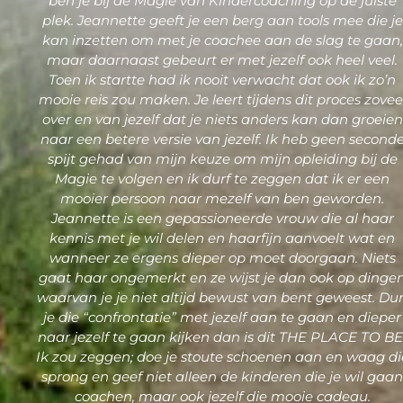
ben je bij de Magie van Kindercoaching op de juiste
plek. Jeannette geeft je een berg aan tools mee die je
kan inzetten om met je coachee aan de slag te gaan,
maar daarnaast gebeurt er met jezelf ook heel veel.
Toen ik startte had ik nooit verwacht dat ook ik zo’n
mooie reis zou maken. Je leert tijdens dit proces zovee
over en van jezelf dat je niets anders kan dan groeien
naar een betere versie van jezelf. Ik heb geen second
spijt gehad van mijn keuze om mijn opleiding bij de
Magie te volgen en ik durf te zeggen dat ik er een
mooier persoon naar mezelf van ben geworden.
Jeannette is een gepassioneerde vrouw die al haar
kennis met je wil delen en haarfijn aanvoelt wat en
wanneer ze ergens dieper op moet doorgaan. Niets
gaat haar ongemerkt en ze wijst je dan ook op dinge
waarvan je je niet altijd bewust van bent geweest. Dur
je die “confrontatie” met jezelf aan te gaan en dieper
naar jezelf te gaan kijken dan is dit THE PLACE TO BE
Ik zou zeggen; doe je stoute schoenen aan en waag di
sprong en geef niet alleen de kinderen die je wil gaa
coachen, maar ook jezelf die mooie cadeau.