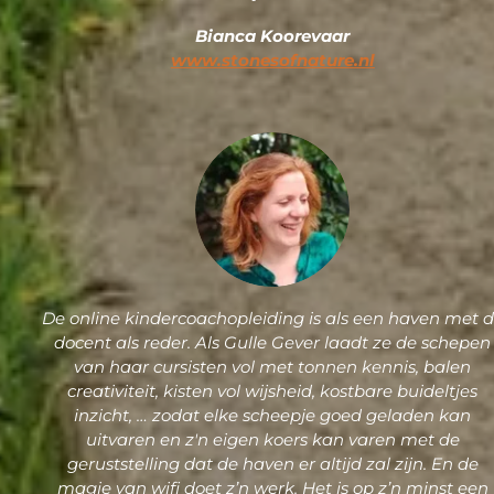
Bianca Koorevaar
www.stonesofnature.nl
De online kindercoachopleiding is als een haven met 
docent als reder. Als Gulle Gever laadt ze de schepen
van haar cursisten vol met tonnen kennis, balen
creativiteit, kisten vol wijsheid, kostbare buideltjes
inzicht, … zodat elke scheepje goed geladen kan
uitvaren en z'n eigen koers kan varen met de
geruststelling dat de haven er altijd zal zijn. En de
magie van wifi doet z’n werk. Het is op z’n minst een