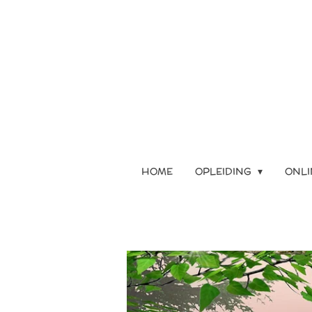
Ga
direct
naar
de
hoofdinhoud
HOME
OPLEIDING
ONLI