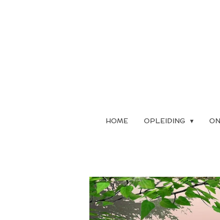
Ga
direct
naar
de
hoofdinhoud
HOME
OPLEIDING
ON