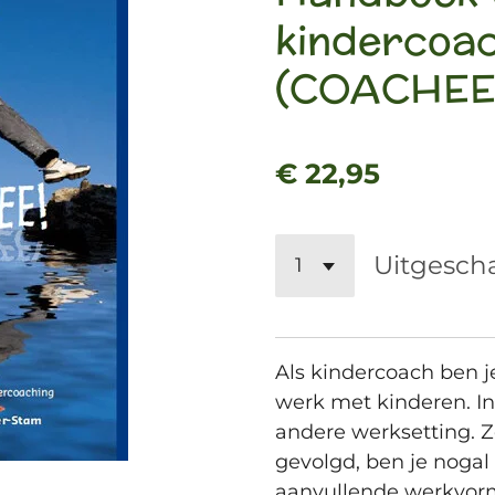
kindercoa
(COACHEE
€ 22,95
Uitgesch
Als kindercoach ben 
werk met kinderen. In 
andere werksetting. Ze
gevolgd, ben je nogal
aanvullende werkvor