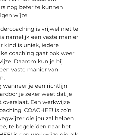
rs nog beter te kunnen
igen wijze.
ercoaching is vrijwel niet te
is namelijk een vaste manier
 kind is uniek, iedere
 elke coaching gaat ook weer
ijze. Daarom kun je bij
 een vaste manier van
n.
g wanneer je een richtlijn
ardoor je zeker weet dat je
 overslaat. Een werkwijze
coaching. COACHEE! is zo’n
egwijzer die jou zal helpen
ee, te begeleiden naar het
E! is een werkwijze die alle