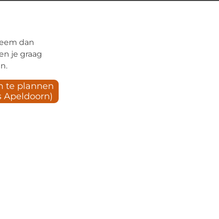
 Neem dan
en je graag
n.
n te plannen
ns Apeldoorn)