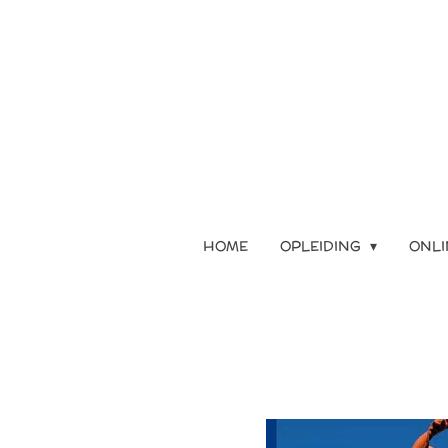
Ga
direct
naar
de
hoofdinhoud
HOME
OPLEIDING
ONLI