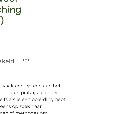
ching
)
akeld
je vaak een-op-een aan het
je eigen praktijk of in een
lfs als je een opleiding hebt
 eens op zoek naar
men of methodes om